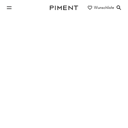
zum Hauptinhalt springen
Wunschliste
Piment
zur Hauptnavigation springen
Eigentum/Miete
Objektart
Lage/Bezirk
Neubauwohnungen in und um Wien
172 Objekte
16 Treffer
LIESI
Mackgasse 7-13, 1230 Wien