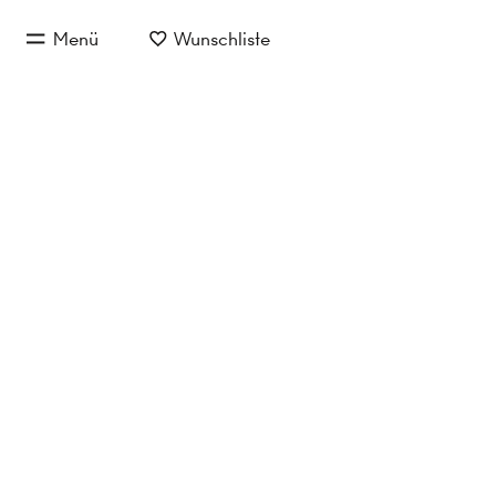
zum Hauptinhalt springen
Menü
Wunschliste
zur Hauptnavigation springen
Jetzt anfragen