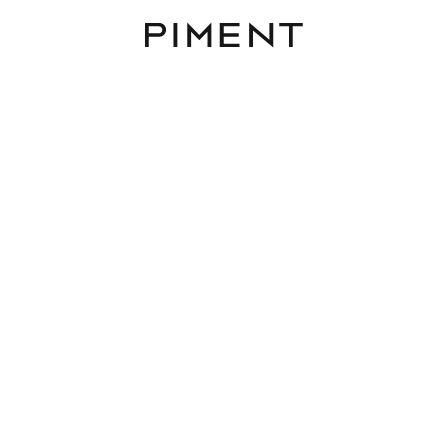
Piment
Immobilien
AIRE - Alsgasse 2
AIRE, Alsgasse 2, 1170 Wien,Hernals
TOP 15
76 m²