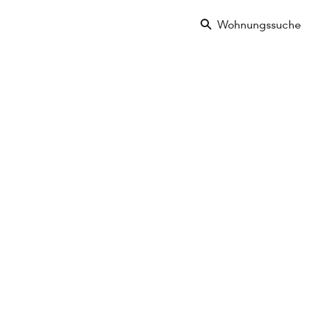
Wohnungssuche
€ 640.000
3 Zimmer
3. Etage