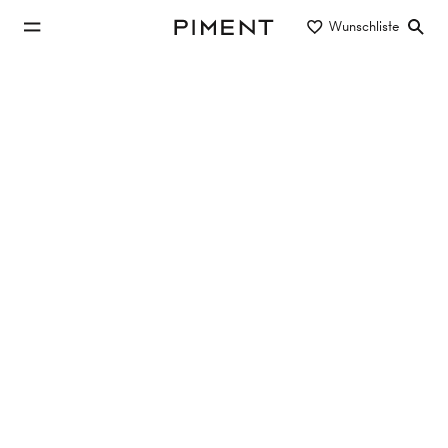
zum Hauptinhalt springen
Wunschliste
Piment
zur Hauptnavigation springen
Coming Soon
Ob Eigentum zur Eigennutzung oder Anlegerwohnung,
wir leben stilvolle Immobilien in und um Wien.
Alle
In Vermarktung
Coming Soon
Referenzen