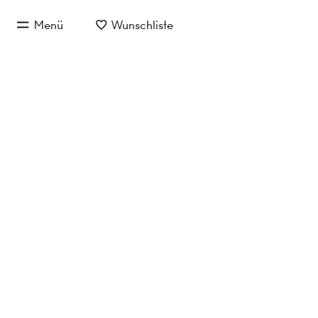
zum Hauptinhalt springen
Menü
Wunschliste
zur Hauptnavigation springen
Coming Soon