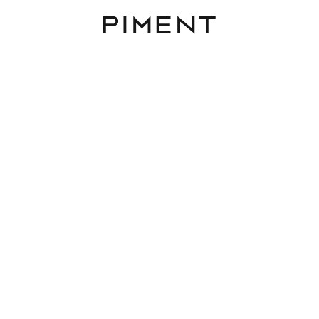
Piment
Projekte
Crossroad Home
Kreuzgasse 42, 1180 Wien