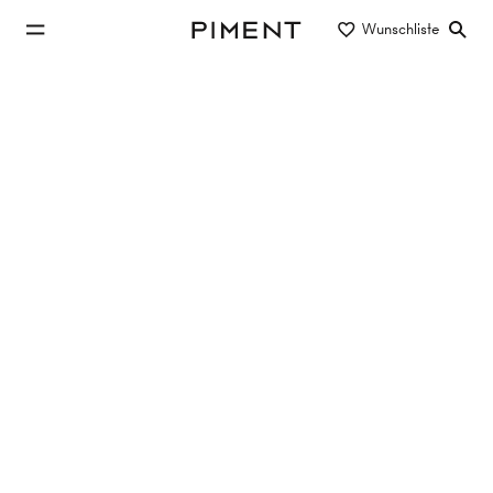
zum Hauptinhalt springen
Wunschliste
Piment
zur Hauptnavigation springen
In Vermarktung
Ob Eigentum zur Eigennutzung oder Anlegerwohnung,
wir leben stilvolle Immobilien in und um Wien.
Alle
In Vermarktung
Coming Soon
Referenzen