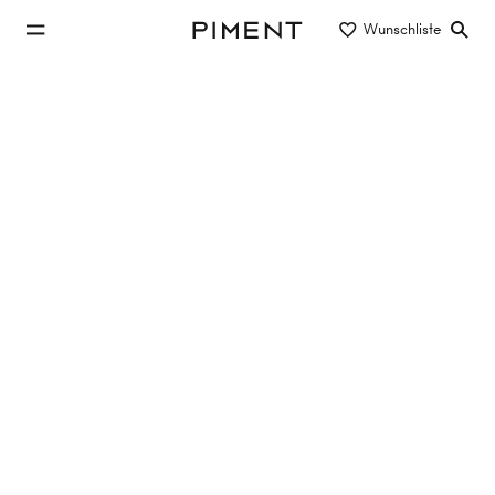
zum Hauptinhalt springen
Wunschliste
Piment
zur Hauptnavigation springen
Projekte
THE CREST
Wipplingerstraße 13/Judenplatz 9, 1010 Wien
Eigentum
Frühjahr 2026
ab € 499.000
Wohnungen entdecken