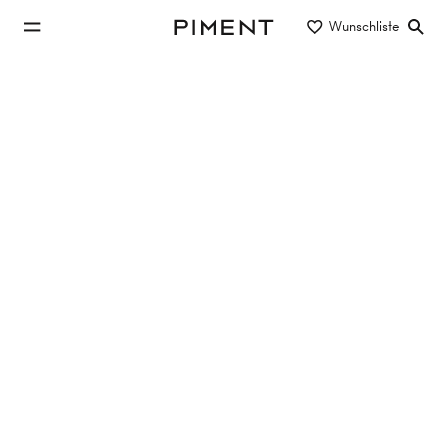
zum Hauptinhalt springen
Wunschliste
Piment
zur Hauptnavigation springen
Immobilien
AIRE - Alsgasse 2
AIRE, Alsgasse 2, 1170 Wien,Hernals
TOP 1
86 m²
3 Zimmer
EG
€ 539.000