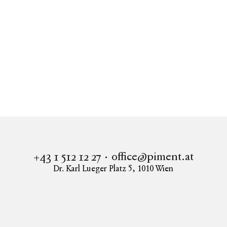
Immobilien
AIRE
Wohnung in 1170 Wien kaufen
AIRE - Alsgasse 2
office@piment.at
+43 1 512 12 27
Dr. Karl Lueger Platz 5
,
1010
Wien
Instagram
Facebook
LinkedIn