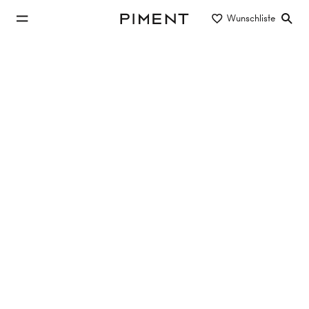
zum Hauptinhalt springen
Wunschliste
Piment
zur Hauptnavigation springen
Immobilien
GOOD MUTH - Hier wohnt das gute
Leben!
GOOD MUTH, Muthgasse , 1190 Wien
32.65 m²
2 Zimmer
6. Etage
€ 289.000