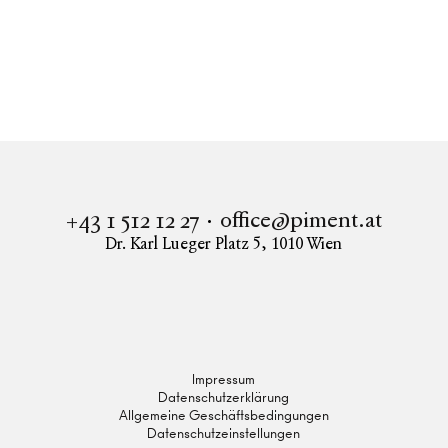
Immobilien
GOOD MUTH
Wohnung in 1190 Wien kaufen
GOOD MUTH - Hier wohnt das gute Leben!
office@piment.at
+43 1 512 12 27
Dr. Karl Lueger Platz 5
,
1010
Wien
Instagram
Facebook
LinkedIn
Impressum
Datenschutzerklärung
Allgemeine Geschäftsbedingungen
Datenschutzeinstellungen