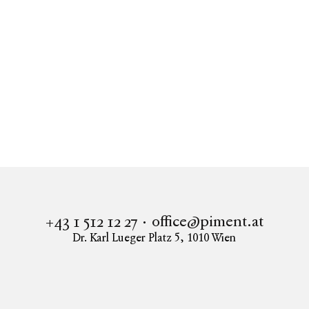
Immobilien
Tony & Terese
Wohnung in 1190 Wien kaufen
PENTHOUSE mit unverbaubarem Weinbergblick - TONY &
TERESE - Town & Terrace Homes - Neustift am Walde 6
office@piment.at
+43 1 512 12 27
Dr. Karl Lueger Platz 5
,
1010
Wien
Instagram
Facebook
LinkedIn