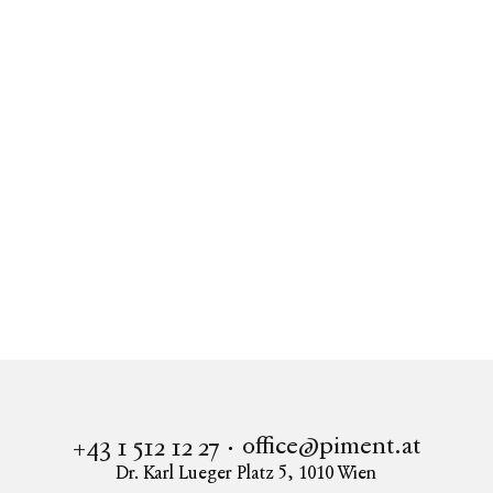
Ähnliche Wohnungen
Alle anzeigen
Immobilien
Wohnung in 1010 Wien kaufen
Elegante Dachgeschossresidenz nahe Oper mit
Panoramaterrasse und Blick zum Stephansdom
office@piment.at
+43 1 512 12 27
Dr. Karl Lueger Platz 5
,
1010
Wien