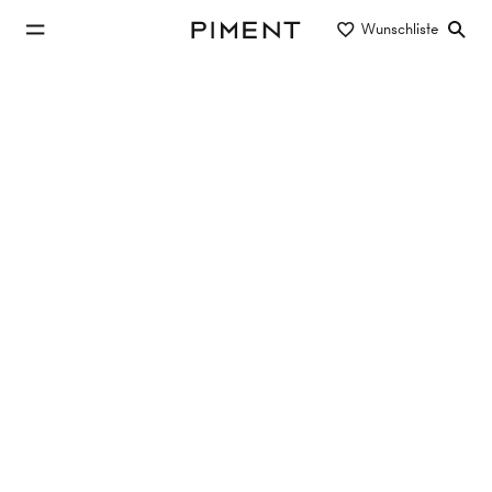
zum Hauptinhalt springen
Wunschliste
Piment
zur Hauptnavigation springen
Immobilien
Elegante Dachgeschossresidenz nahe
Oper mit Panoramaterrasse und Blick
zum Stephansdom
Mahlerstraße 12, 1010 Wien
TOP 2
181 m²
4 Zimmer
1. DG
€ 4.250.000