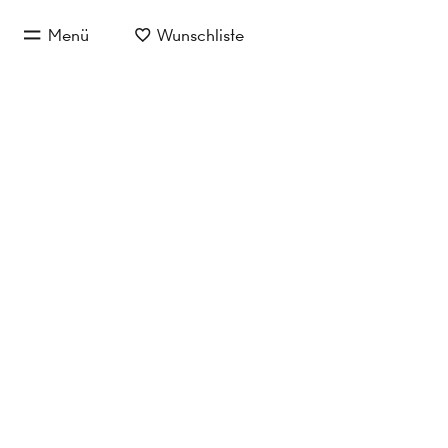
zum Hauptinhalt springen
Menü
Wunschliste
zur Hauptnavigation springen
SLOW 
S