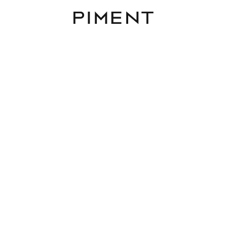
Piment
Immobilien
HOME - Franziska-Fast
11- ECHTES EIGENTUM -
PROVISIONSFREI
LOW HOME, Franziska-Fast-Gasse 11, 1220 Wi
TOP 9 / HAUS 1