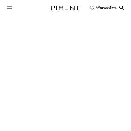
zum Hauptinhalt springen
Wunschliste
Piment
zur Hauptnavigation springen
Immobilien
GOOD MUTH - Hier wohnt das gute
Leben!
GOOD MUTH, Muthgasse , 1190 Wien
72.76 m²
3 Zimmer
5. Etage
€ 575.000