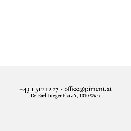
Immobilien
GOOD MUTH
Wohnung in 1190 Wien kaufen
GOOD MUTH - Hier wohnt das gute Leben!
office@piment.at
+43 1 512 12 27
Dr. Karl Lueger Platz 5
,
1010
Wien
Instagram
Facebook
LinkedIn