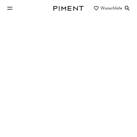
zum Hauptinhalt springen
Wunschliste
Piment
zur Hauptnavigation springen
Immobilien
UPPER HILL SIDE - Obersteinergasse 11
Upper Hill Side, Obersteinergasse , 1190 Wien
TOP 1.9
54.21 m²
2 Zimmer
1. Etage
Verkauft