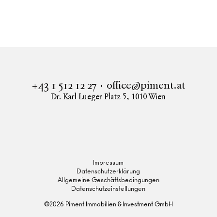
Immobilien
GOOD MUTH
Wohnung in 1190 Wien kaufen
GOOD MUTH - Hier wohnt das gute Leben!
office@piment.at
+43 1 512 12 27
Dr. Karl Lueger Platz 5
,
1010
Wien
Instagram
Facebook
LinkedIn
Impressum
Datenschutzerklärung
Allgemeine Geschäftsbedingungen
Datenschutzeinstellungen
©
2026
Piment Immobilien & Investment GmbH