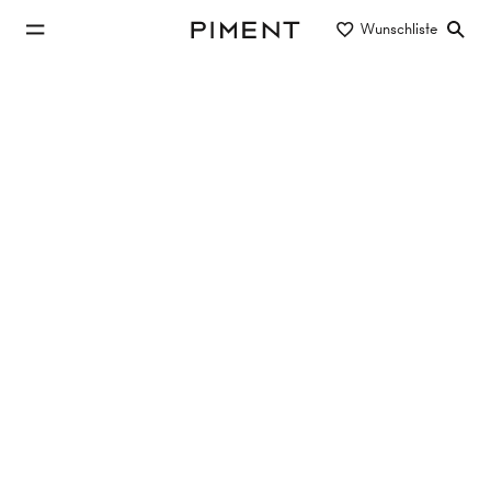
zum Hauptinhalt springen
Wunschliste
Piment
zur Hauptnavigation springen
Immobilien
GOOD MUTH - Hier wohnt das gute
Leben!
GOOD MUTH, Muthgasse , 1190 Wien
38.99 m²
2 Zimmer
5. Etage
€ 299.000