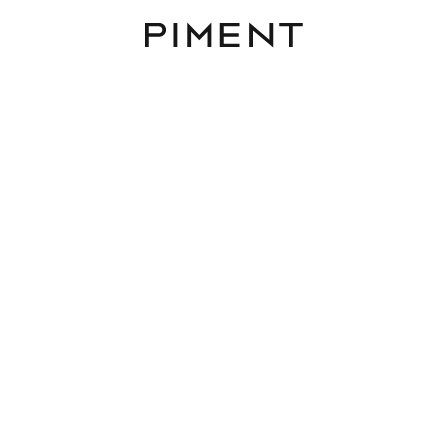
Piment
Immobilien
sionsfrei! MIRA LAA - Das
Ensemble am Laaer Ber
Mira Laa , Laaer-Berg-Straße 100, 1100 Wien
TOP 2.23
61.14 m²