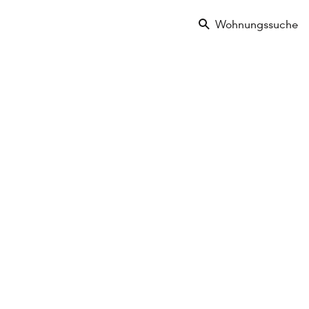
Wohnungssuche
 Park-
g
Verkauft
2 Zimmer
3. Etage