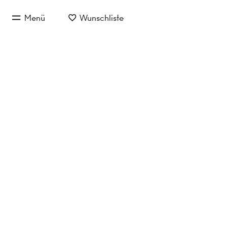
zum Hauptinhalt springen
Menü
Wunschliste
zur Hauptnavigation springen
Provi
Jetzt anfragen