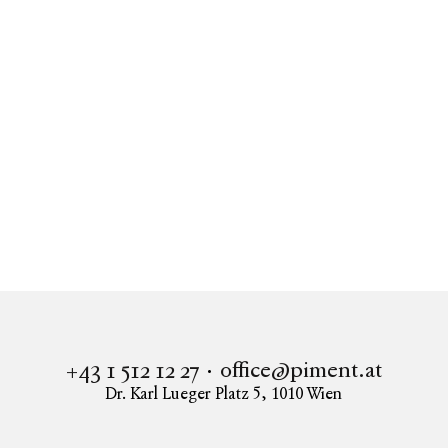
Alle anzeigen
Immobilien
Mira Laa
Wohnung in 1100 Wien kaufen
Provisionsfrei! MIRA LAA - Das Park-Ensemble am Laaer Berg
office@piment.at
+43 1 512 12 27
Dr. Karl Lueger Platz 5
,
1010
Wien