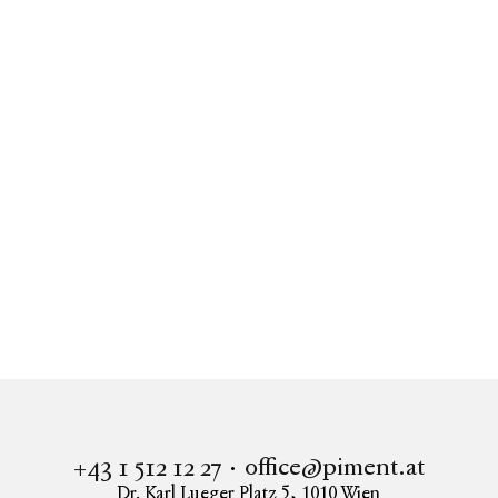
Ähnliche Wohnungen
Alle anzeigen
Immobilien
Bischoffgasse 11
Wohnung in 1120 Wien kaufen
BISCHOFFGASSE 11 - Charmante 2-Zimmer Wohnung!
office@piment.at
+43 1 512 12 27
Dr. Karl Lueger Platz 5
,
1010
Wien