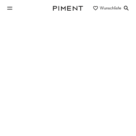
zum Hauptinhalt springen
Wunschliste
Piment
zur Hauptnavigation springen
Immobilien
BISCHOFFGASSE 11 - Charmante 2-
Zimmer Wohnung!
Bischoffgasse 11, Bischoffgasse 11, 1120
Wien,Meidling
TOP 5
36.65 m²
2 Zimmer
1. Etage
Verkauft