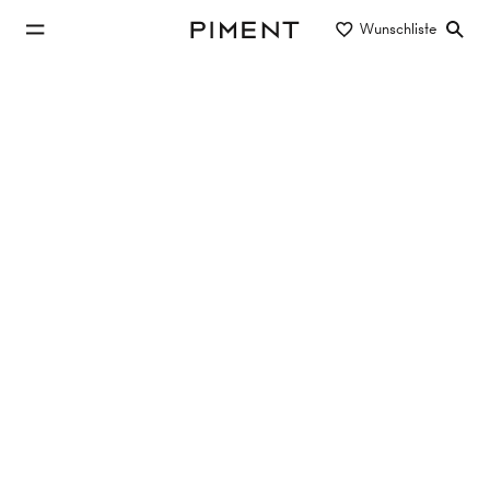
zum Hauptinhalt springen
Wunschliste
Piment
zur Hauptnavigation springen
Eigentum/Miete
Objektart
Lage/Bezirk
Exklusive Immobilien in 1190 Wien
zur Miete & Eigentum
67 Objekte
13 Treffer
LE POÈME
Hutweidengasse 12, 1190 Wien