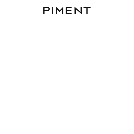
Piment
Immobilien
nte 3 - Zimmer Altbau
mit Balkon in Gersthof!
Alsegger Straße , 1180 Wien
78.43 m²