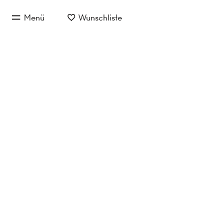
zum Hauptinhalt springen
Menü
Wunschliste
zur Hauptnavigation springen
Charma
Jetzt anfragen