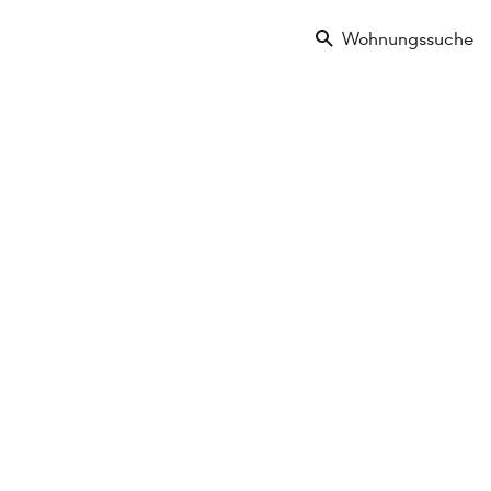
Wohnungssuche
wohnung
€ 699.000
3 Zimmer
1. Etage