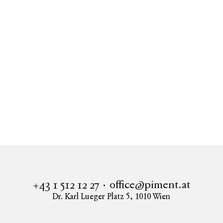
Einzigartige Gartenwohnung mit großzügigem 112 m²
Lager – Wohnen, Arbeiten & Raum zur individuellen
Nutzung!
1180
Wien
office@piment.at
+43 1 512 12 27
Dr. Karl Lueger Platz 5
,
1010
Wien