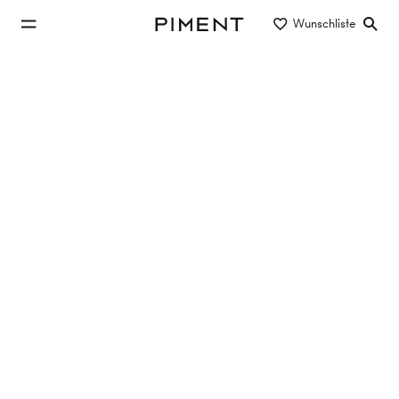
zum Hauptinhalt springen
Wunschliste
Piment
zur Hauptnavigation springen
Eigentum/Miete
Objektart
Lage/Bezirk
Wohnung in 1180 Wien kaufen
5 Objekte
1 Treffer
SODA HOUSE
Schopenhauerstrasse 84, 1180 Wien