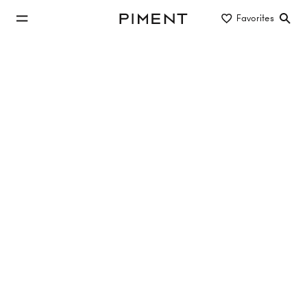
jump to main content
Favorites
Piment
jump to main navigation
Listings
TOP SANIERTE 2 ZIMMER ALTBAU
WOHNUNG - IN UNMITTELBARER U3
NÄHE!
Keinergasse 4, 1030 Wien
TOP 15
66 m²
2 Rooms
2. Etage
€428,000