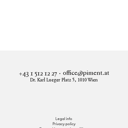
Real estate
Apartment to buy in 1030 Vienna
TOP SANIERTE 2 ZIMMER ALTBAU WOHNUNG - IN
UNMITTELBARER U3 NÄHE!
office@piment.at
+43 1 512 12 27
Dr. Karl Lueger Platz 5
,
1010
Wien
Instagram
Facebook
LinkedIn
Legal info
Privacy policy