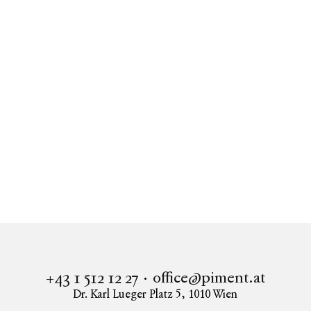
Similar objects
Show all
Real estate
Mira Laa
Apartment to buy in 1100 Vienna
Provisionsfrei! 2 - Zimmer Wohnung im Erstbezug mit Loggia
office@piment.at
+43 1 512 12 27
Dr. Karl Lueger Platz 5
,
1010
Wien