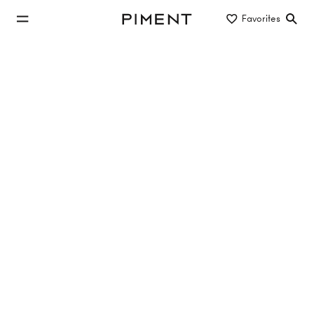
jump to main content
Favorites
Piment
jump to main navigation
Listings
Provisionsfrei! 2 - Zimmer Wohnung im
Erstbezug mit Loggia
Mira Laa, Laaer-Berg-Straße 100, 1100 Wien
TOP 2.25
45.58 m²
2 Rooms
4. Etage
€315,000