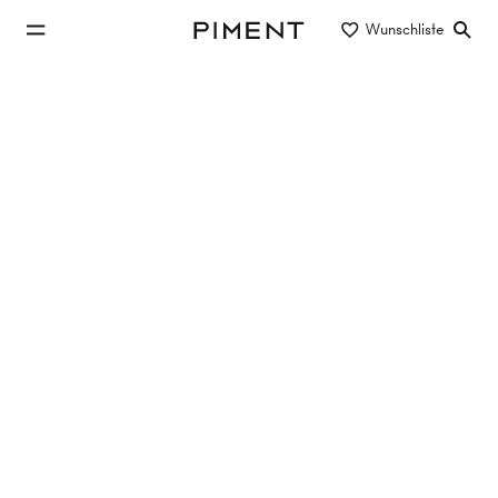
zum Hauptinhalt springen
Wunschliste
Piment
zur Hauptnavigation springen
Immobilien
BÜRO-/GESCHÄFTSFLÄCHEN - AM
WERDERTOR
, 1010 Wien
198.25 m²
2 Zimmer
€ 6.997,28/Monat