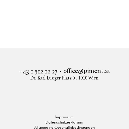
Immobilien
Wohnung in 1010 Wien mieten
BÜRO-/GESCHÄFTSFLÄCHEN - AM WERDERTOR
office@piment.at
+43 1 512 12 27
Dr. Karl Lueger Platz 5
,
1010
Wien
Instagram
Facebook
LinkedIn
Impressum
Datenschutzerklärung
Allgemeine Geschäftsbedingungen