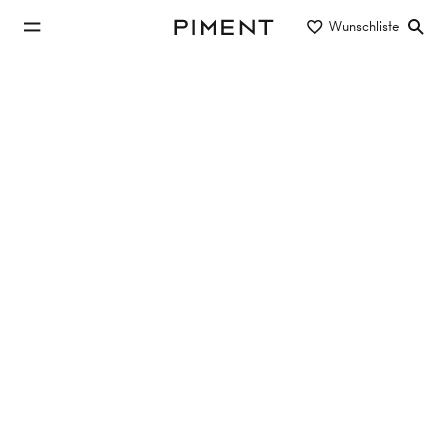
zum Hauptinhalt springen
Wunschliste
Piment
zur Hauptnavigation springen
Eigentum/Miete
Objektart
Lage/Bezirk
Neubauwohnungen in 1220 Wien
kaufen
19 Objekte
19 Treffer
SLOW HOME
Franziska-Fast-Gasse 11, 1220 Wien