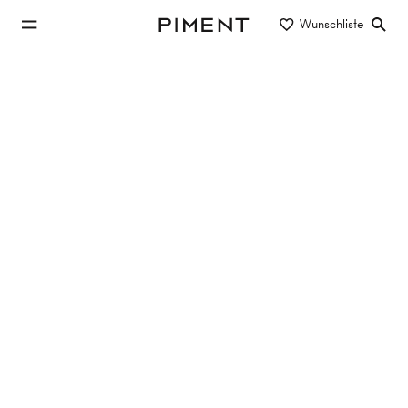
zum Hauptinhalt springen
Wunschliste
Piment
zur Hauptnavigation springen
Projekte
Mühlfeldgasse 11
Mühlfeldgasse 11, 1020 Wien
Eigentum
Referenz