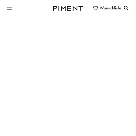
zum Hauptinhalt springen
Wunschliste
Piment
zur Hauptnavigation springen
Eigentum/Miete
Objektart
Lage/Bezirk
Stellplätze in 1080 Wien
Keine Objekte gefunden
Filter zurücksetzen