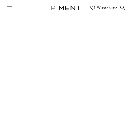
zum Hauptinhalt springen
Wunschliste
Piment
zur Hauptnavigation springen
Eigentum/Miete
Objektart
Lage/Bezirk
Stellplätze in 1010 Wien mieten
Keine Objekte gefunden
Filter zurücksetzen