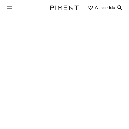
zum Hauptinhalt springen
Wunschliste
Piment
zur Hauptnavigation springen
Eigentum/Miete
Objektart
Lage/Bezirk
Neubauwohnungen in 1060 Wien
mieten
Keine Objekte gefunden
Filter zurücksetzen