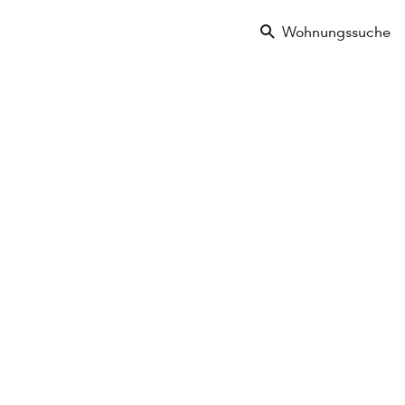
Wohnungssuche
Lage im Objekt
Ausstattungsmerkmale