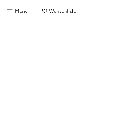
zum Hauptinhalt springen
Menü
Wunschliste
zur Hauptnavigation springen
Eigentum/Miete
Objektart
Lage
Investmentobjekte in 
Keine Objekte gefunden