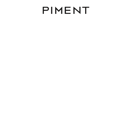
Piment
/Bezirk
Zimmer
Fläche
Budget
1170 Wien mieten
Filter zurücksetzen