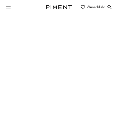
zum Hauptinhalt springen
Wunschliste
Piment
zur Hauptnavigation springen
Eigentum/Miete
Objektart
Lage/Bezirk
Investmentobjekte in 1020 Wien
mieten
Keine Objekte gefunden
Filter zurücksetzen