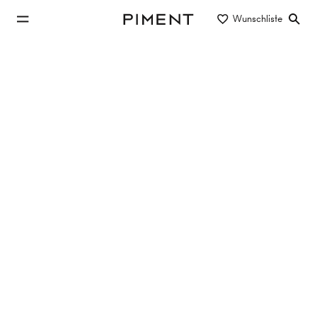
zum Hauptinhalt springen
Wunschliste
Piment
zur Hauptnavigation springen
Eigentum/Miete
Objektart
Lage/Bezirk
Gewerbeobjekte in 1070 Wien
mieten
1 Objekt gefunden
GARAGENSTELLPLATZ - Seidengasse 32
1070
Wien,Neubau