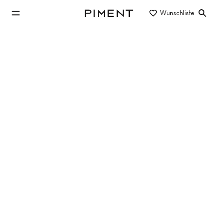
zum Hauptinhalt springen
Wunschliste
Piment
zur Hauptnavigation springen
Eigentum/Miete
Objektart
Lage/Bezirk
Altbauwohnungen in 1100 Wien
mieten
Keine Objekte gefunden
Filter zurücksetzen