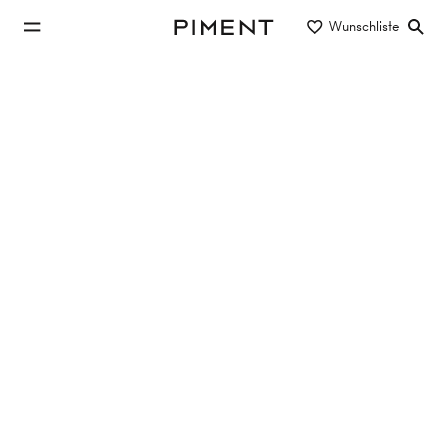
zum Hauptinhalt springen
Wunschliste
Piment
zur Hauptnavigation springen
Eigentum/Miete
Objektart
Lage/Bezirk
Wohnung in 1200 Wien mieten
Keine Objekte gefunden
Filter zurücksetzen