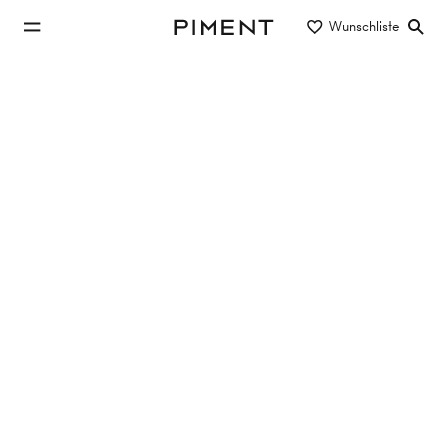
zum Hauptinhalt springen
Wunschliste
Piment
zur Hauptnavigation springen
Eigentum/Miete
Objektart
Lage/Bezirk
Wohnung in 1050 Wien mieten
1 Objekt gefunden
GARAGENSTELLPLATZ - Bärengasse 4
1050
Wien,Margareten