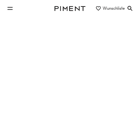
zum Hauptinhalt springen
Wunschliste
Piment
zur Hauptnavigation springen
Eigentum/Miete
Objektart
Lage/Bezirk
Investmentobjekte in Ebreichsdorf
kaufen
Keine Objekte gefunden
Filter zurücksetzen