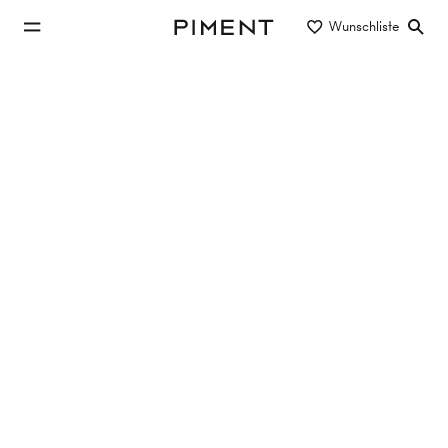
zum Hauptinhalt springen
Wunschliste
Piment
zur Hauptnavigation springen
Eigentum/Miete
Objektart
Lage/Bezirk
Investmentobjekte in 1030 Wien
kaufen
Keine Objekte gefunden
Filter zurücksetzen