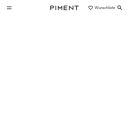
zum Hauptinhalt springen
Wunschliste
Piment
zur Hauptnavigation springen
Eigentum/Miete
Objektart
Lage/Bezirk
Gewerbeobjekte in 1030 Wien
kaufen
Keine Objekte gefunden
Filter zurücksetzen