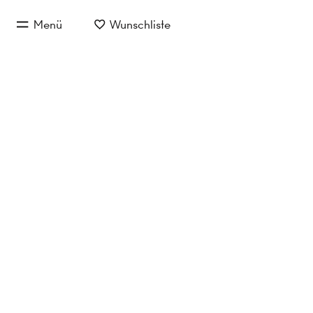
zum Hauptinhalt springen
Menü
Wunschliste
zur Hauptnavigation springen
Eigentum/Miete
Objektart
Lage
Altbauwohnungen in 
Keine Objekte gefunden