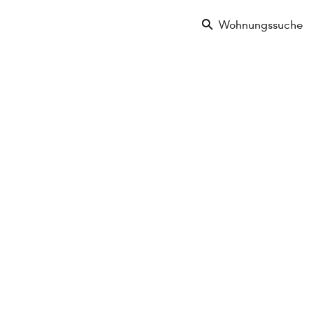
Wohnungssuche
Lage im Objekt
Ausstattungsmerkmale