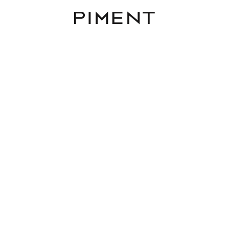
Piment
/Bezirk
Zimmer
Fläche
Budget
1160 Wien kaufen
Filter zurücksetzen