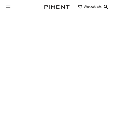
zum Hauptinhalt springen
Wunschliste
Piment
zur Hauptnavigation springen
Eigentum/Miete
Objektart
Lage/Bezirk
Wohnung in Mödling kaufen
1 Objekt gefunden
HELLE 3-ZIMMER-WOHNUNG NAHE
LANDESKLINIKUM MÖDLING!
2340
Mödling