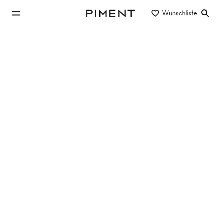
zum Hauptinhalt springen
Wunschliste
Piment
zur Hauptnavigation springen
Eigentum/Miete
Objektart
Lage/Bezirk
Wohnung in 1080 Wien kaufen
8 Objekte
3 Treffer
PENTHOUSE-WOHNUNGEN IM ALFONSHOF
Lerchenfelder Straße 48, 1080 Wien