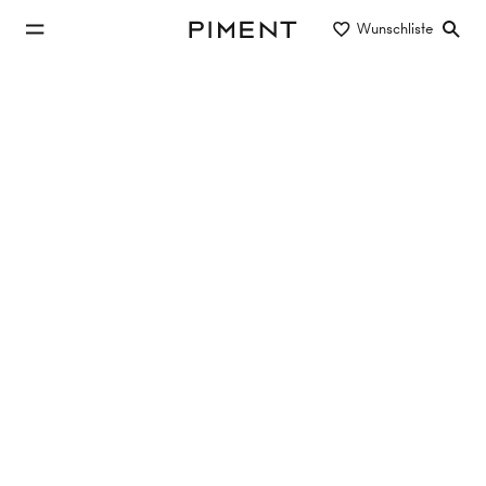
zum Hauptinhalt springen
Wunschliste
Piment
zur Hauptnavigation springen
Eigentum/Miete
Objektart
Lage/Bezirk
Wohnung in 1050 Wien kaufen
4 Objekte
EINZIGARTIGES ARCHITEKTENPENTHOUSE -
Gartenterrasse & Fernblick!
1050
Wien