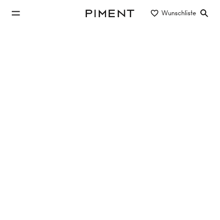
zum Hauptinhalt springen
Wunschliste
Piment
zur Hauptnavigation springen
Eigentum/Miete
Objektart
Lage/Bezirk
Investmentobjekte in 1200 Wien
Keine Objekte gefunden
Filter zurücksetzen