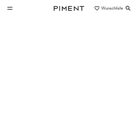
zum Hauptinhalt springen
Wunschliste
Piment
zur Hauptnavigation springen
Eigentum/Miete
Objektart
Lage/Bezirk
Gewerbeobjekte in Klosterneuburg
Keine Objekte gefunden
Filter zurücksetzen