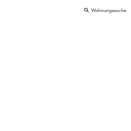
Wohnungssuche
bjekt
Ausstattungsmerkmale
Projekte