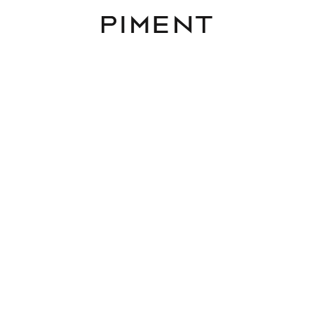
Piment
/Bezirk
Zimmer
Fläche
Lage im O
d Vöslau
Filter zurücksetzen