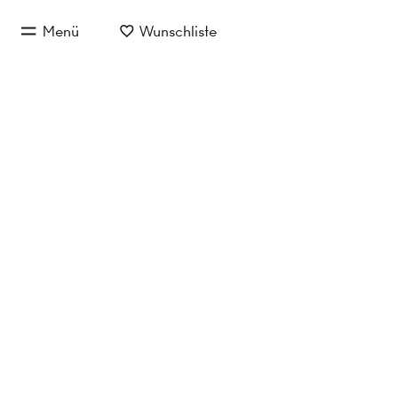
zum Hauptinhalt springen
Menü
Wunschliste
zur Hauptnavigation springen
Eigentum/Miete
Objektart
Lage
Gewerbeobjekte in Ba
Keine Objekte gefunden