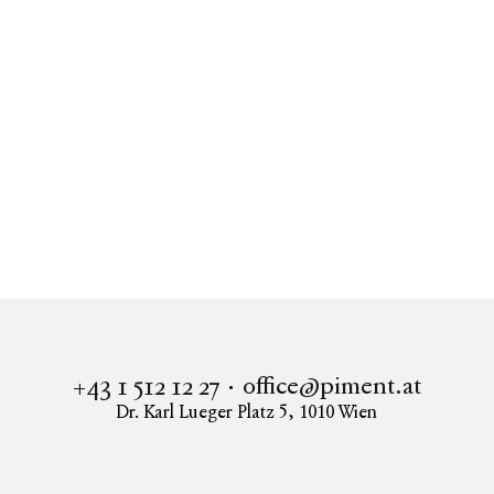
Exklusives Dachgeschossjuwel mit Panorama-
Dachterrasse & Sauna
1050
Wien
office@piment.at
+43 1 512 12 27
Dr. Karl Lueger Platz 5
,
1010
Wien