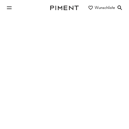
zum Hauptinhalt springen
Wunschliste
Piment
zur Hauptnavigation springen
Eigentum/Miete
Objektart
Lage/Bezirk
Exklusive Immobilien in 1050 Wien
zur Miete & Eigentum
5 Objekte
GARAGENSTELLPLATZ - Bärengasse 4
1050
Wien,Margareten