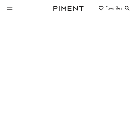
jump to main content
Favorites
Piment
jump to main navigation
Buy/Rent
Object type
Location/District
investment properties in 1190
Vienna
66 properties
13 Hits
LE POÈME
Hutweidengasse 12, 1190 Vienna