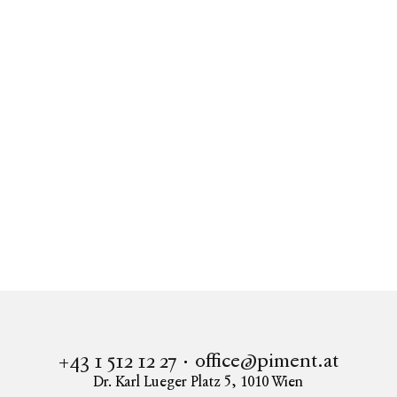
UPPER-HILL-SIDE - ERSTBEZUG - 3 Zimmer mit
Blick zum Kahlenberg!
1190
Wien
UPPER-HILL-SIDE - ERSTBEZUG - 3 Zimmer
Wohnung mit Süd-Balkon!
1190
Wien
office@piment.at
+43 1 512 12 27
Dr. Karl Lueger Platz 5
,
1010
Wien