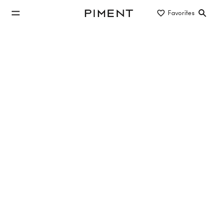
jump to main content
Favorites
Piment
jump to main navigation
Listings
ERSTBEZUG - 3 ZIMMER WOHNUNG IN
NEUBAUPROJEKT - VORMERKUNG
JETZT!
Schlöglgasse 73, 1120 Wien
TOP 3
78 m²
3 Rooms
1. Etage
€1,820/Month