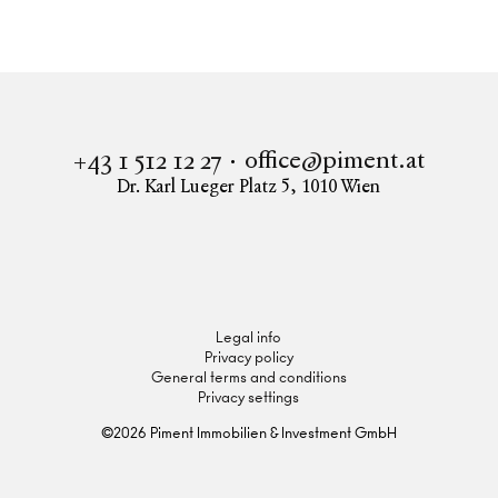
Apartment to rent in 1120 Vienna
ERSTBEZUG - 3 ZIMMER WOHNUNG IN
NEUBAUPROJEKT - VORMERKUNG JETZT!
office@piment.at
+43 1 512 12 27
Dr. Karl Lueger Platz 5
,
1010
Wien
Instagram
Facebook
LinkedIn
Legal info
Privacy policy
General terms and conditions
Privacy settings
©
2026
Piment Immobilien & Investment GmbH
Inquire now