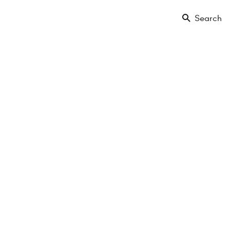
Search
-
 nahe