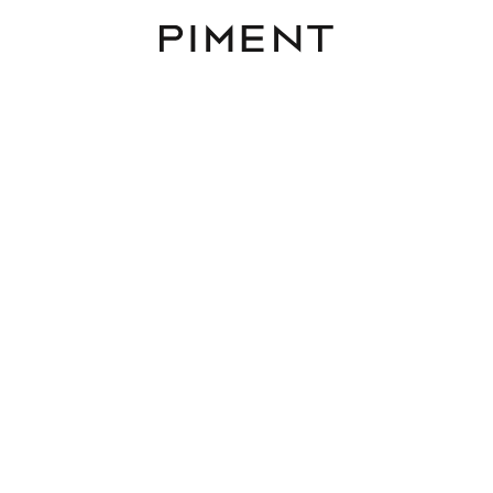
Piment
Listings
Wunderschöne 4-ZIMMER
AUWOHNUNG mit Balkon
Schlossquadrat
Castelligasse 26, 1050 Wien
TOP 20