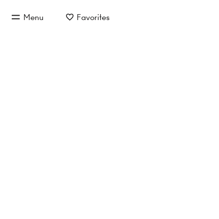
jump to main content
Menu
Favorites
jump to main navigation
ALTB