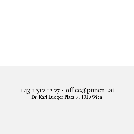
Sonnige Altbauwohnung mit Balkon nahe
Schlossquadrat
1050
Wien
office@piment.at
+43 1 512 12 27
Dr. Karl Lueger Platz 5
,
1010
Wien
Instagram
Facebook
LinkedIn